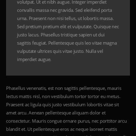
volutpat. Ut et nibh augue. Integer imperdiet
convallis massa nec gravida. Sed eleifend porta
urna. Praesent non nisi tellus, ut lobortis massa.
Sed pretium pretium elit et vulputate. Quisque nec
justo lacus. Phasellus tristique sapien ut dui
sagittis feugiat. Pellentesque quis leo vitae magna
vulputate ultrices quis vitae justo. Nulla vel
imperdiet augue.
Phasellus venenatis, est non sagittis pellentesque, mauris
lectus mattis nisl, non vestibulum tortor tortor eu metus.
Praesent ac ligula quis justo vestibulum lobortis vitae sit
amet arcu. Aenean pellentesque aliquam dolor et
consectetur. Mauris congue ornare purus, nec porttitor arcu
blandit et. Ut pellentesque eros ac neque laoreet mattis